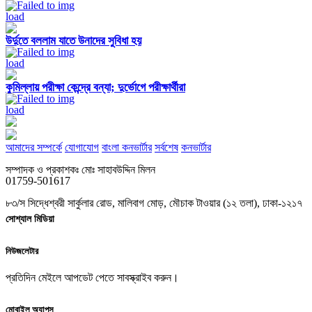
উর্দুতে বললাম যাতে উনাদের সুবিধা হয়
কুমিল্লায় পরীক্ষা কেন্দ্রে বন্যা; দুর্ভোগে পরীক্ষার্থীরা
আমাদের সম্পর্কে
যোগাযোগ
বাংলা কনভার্টার
সর্বশেষ
কনভার্টার
সম্পাদক ও প্রকাশকঃ মোঃ সাহাবউদ্দিন মিলন
01759-501617
৮৩/স সিদ্ধেশ্বরী সার্কুলার রোড, মালিবাগ মোড়, মৌচাক টাওয়ার (১২ তলা), ঢাকা-১২১৭
সোশ্যাল মিডিয়া
নিউজলেটার
প্রতিদিন মেইলে আপডেট পেতে সাবস্ক্রাইব করুন।
মোবাইল অ্যাপস