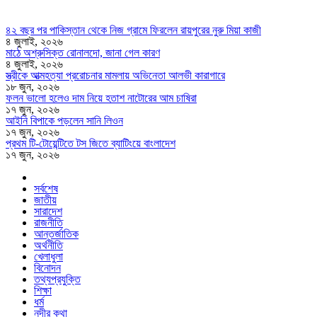
৪২ বছর পর পাকিস্তান থেকে নিজ গ্রামে ফিরলেন রায়পুরের নুরু মিয়া কাজী
৪ জুলাই, ২০২৬
মাঠে অশ্রুসিক্ত রোনালদো, জানা গেল কারণ
৪ জুলাই, ২০২৬
স্ত্রীকে আত্মহত্যা প্ররোচনার মামলায় অভিনেতা আলভী কারাগারে
১৮ জুন, ২০২৬
ফলন ভালো হলেও দাম নিয়ে হতাশ নাটোরের আম চাষিরা
১৭ জুন, ২০২৬
আইনি বিপাকে পড়লেন সানি লিওন
১৭ জুন, ২০২৬
প্রথম টি-টোয়েন্টিতে টস জিতে ব্যাটিংয়ে বাংলাদেশ
১৭ জুন, ২০২৬
সর্বশেষ
জাতীয়
সারাদেশ
রাজনীতি
আন্তর্জাতিক
অর্থনীতি
খেলাধুলা
বিনোদন
তথ্যপ্রযুক্তি
শিক্ষা
ধর্ম
নদীর কথা