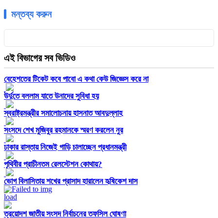
মন্তব্য করুন
এই বিভাগের সব ভিডিও
বেহেশতের টিকেট কবে পাবো এ কথা কেউ জিজ্ঞেস করে না
উর্দুতে বললাম যাতে উনাদের সুবিধা হয়
স্বরাষ্ট্রমন্ত্রীর সমালোচনায় হাসনাত আবদুল্লাহ
সংসদে শেখ মুজিবুর রহমানকে স্মরণ করলেন নুর
ঢাকার রাস্তায় নিজেই গাড়ি চালাচ্ছেন প্রধানমন্ত্রী
পৃথিবীর প্রাচীনতম রেলস্টেশন কোথায়?
ভোগ বিলাসিতায় শখের প্রাসাদ হারালেন হৃষিকেশ দাস
ত্রয়োদশ জাতীয় সংসদ নির্বাচনের তফসিল ঘোষণা