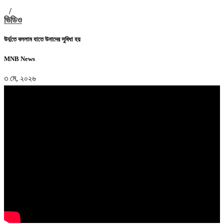
/
ভিডিও
উর্দুতে বললাম যাতে উনাদের সুবিধা হয়
MNB News
৩ মে, ২০২৬
" frameborder="0" allow="accelerometer; autoplay; encrypted-
media; gyroscope; picture-in-picture" allowfullscreen>