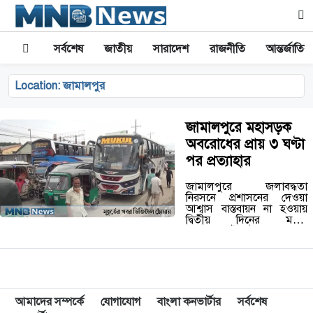
সর্বশেষ
জাতীয়
সারাদেশ
রাজনীতি
আন্তর্জাতিক
Location:
জামালপুর
জামালপুরে মহাসড়ক
অবরোধের প্রায় ৩ ঘণ্টা
পর প্রত্যাহার
জামালপুরে জলাবদ্ধতা
নিরসনে প্রশাসনের দেওয়া
আশ্বাস বাস্তবায়ন না হওয়ায়
দ্বিতীয় দিনের মতো
জামালপুর-টাঙ্গাইল মহাসড়ক
অবরোধের প্রায় তিন ঘণ্টা পর
প্রত্যাহার করেছে স্থানীয়রা।
সোমবার (২৫ মে) দুপুর ১টার
দিকে পৌর শহরের…
আমাদের সম্পর্কে
যোগাযোগ
বাংলা কনভার্টার
সর্বশেষ