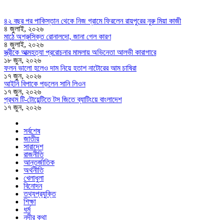
৪২ বছর পর পাকিস্তান থেকে নিজ গ্রামে ফিরলেন রায়পুরের নুরু মিয়া কাজী
৪ জুলাই, ২০২৬
মাঠে অশ্রুসিক্ত রোনালদো, জানা গেল কারণ
৪ জুলাই, ২০২৬
স্ত্রীকে আত্মহত্যা প্ররোচনার মামলায় অভিনেতা আলভী কারাগারে
১৮ জুন, ২০২৬
ফলন ভালো হলেও দাম নিয়ে হতাশ নাটোরের আম চাষিরা
১৭ জুন, ২০২৬
আইনি বিপাকে পড়লেন সানি লিওন
১৭ জুন, ২০২৬
প্রথম টি-টোয়েন্টিতে টস জিতে ব্যাটিংয়ে বাংলাদেশ
১৭ জুন, ২০২৬
সর্বশেষ
জাতীয়
সারাদেশ
রাজনীতি
আন্তর্জাতিক
অর্থনীতি
খেলাধুলা
বিনোদন
তথ্যপ্রযুক্তি
শিক্ষা
ধর্ম
নদীর কথা