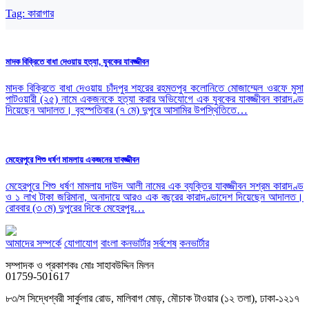
Tag:
কারাগার
মাদক বিক্রিতে বাধা দেওয়ায় হত্যা, যুবকের যাবজ্জীবন
মাদক বিক্রিতে বাধা দেওয়ায় চাঁদপুর শহরের রহমতপুর কলোনিতে মোজাম্মেল ওরফে মুসা
পাটওয়ারী (২৫) নামে একজনকে হত্যা করার অভিযোগে এক যুবকের যাবজ্জীবন কারাদণ্ড
দিয়েছেন আদালত। বৃহস্পতিবার (৭ মে) দুপুরে আসামির উপস্থিতিতে…
মেহেরপুরে শিশু ধর্ষণ মামলায় একজনের যাবজ্জীবন
মেহেরপুরে শিশু ধর্ষণ মামলায় দাউদ আলী নামের এক ব্যক্তির যাবজ্জীবন সশ্রম কারাদণ্ড
ও ১ লাখ টাকা জরিমানা, অনাদায়ে আরও এক বছরের কারাদণ্ডাদেশ দিয়েছেন আদালত।
রোববার (৩ মে) দুপুরের দিকে মেহেরপুর…
আমাদের সম্পর্কে
যোগাযোগ
বাংলা কনভার্টার
সর্বশেষ
কনভার্টার
সম্পাদক ও প্রকাশকঃ মোঃ সাহাবউদ্দিন মিলন
01759-501617
৮৩/স সিদ্ধেশ্বরী সার্কুলার রোড, মালিবাগ মোড়, মৌচাক টাওয়ার (১২ তলা), ঢাকা-১২১৭