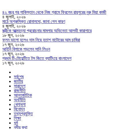
৪২ বছর পর পাকিস্তান থেকে নিজ গ্রামে ফিরলেন রায়পুরের নুরু মিয়া কাজী
৪ জুলাই, ২০২৬
মাঠে অশ্রুসিক্ত রোনালদো, জানা গেল কারণ
৪ জুলাই, ২০২৬
স্ত্রীকে আত্মহত্যা প্ররোচনার মামলায় অভিনেতা আলভী কারাগারে
১৮ জুন, ২০২৬
ফলন ভালো হলেও দাম নিয়ে হতাশ নাটোরের আম চাষিরা
১৭ জুন, ২০২৬
আইনি বিপাকে পড়লেন সানি লিওন
১৭ জুন, ২০২৬
প্রথম টি-টোয়েন্টিতে টস জিতে ব্যাটিংয়ে বাংলাদেশ
১৭ জুন, ২০২৬
সর্বশেষ
জাতীয়
সারাদেশ
রাজনীতি
আন্তর্জাতিক
অর্থনীতি
খেলাধুলা
বিনোদন
তথ্যপ্রযুক্তি
শিক্ষা
ধর্ম
নদীর কথা