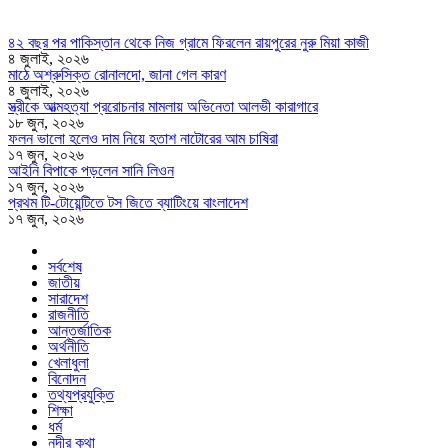
৪২ বছর পর পাকিস্তান থেকে নিজ গ্রামে ফিরলেন রায়পুরের নুরু মিয়া কাজী
৪ জুলাই, ২০২৬
মাঠে অশ্রুসিক্ত রোনালদো, জানা গেল কারণ
৪ জুলাই, ২০২৬
স্ত্রীকে আত্মহত্যা প্ররোচনার মামলায় অভিনেতা আলভী কারাগারে
১৮ জুন, ২০২৬
ফলন ভালো হলেও দাম নিয়ে হতাশ নাটোরের আম চাষিরা
১৭ জুন, ২০২৬
আইনি বিপাকে পড়লেন সানি লিওন
১৭ জুন, ২০২৬
প্রথম টি-টোয়েন্টিতে টস জিতে ব্যাটিংয়ে বাংলাদেশ
১৭ জুন, ২০২৬
সর্বশেষ
জাতীয়
সারাদেশ
রাজনীতি
আন্তর্জাতিক
অর্থনীতি
খেলাধুলা
বিনোদন
তথ্যপ্রযুক্তি
শিক্ষা
ধর্ম
নদীর কথা