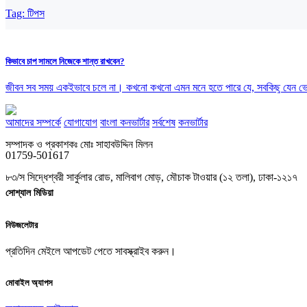
Tag:
টিপস
কিভাবে চাপ সামলে নিজেকে শান্ত রাখবেন?
জীবন সব সময় একইভাবে চলে না। কখনো কখনো এমন মনে হতে পারে যে, সবকিছু যেন ভে
আমাদের সম্পর্কে
যোগাযোগ
বাংলা কনভার্টার
সর্বশেষ
কনভার্টার
সম্পাদক ও প্রকাশকঃ মোঃ সাহাবউদ্দিন মিলন
01759-501617
৮৩/স সিদ্ধেশ্বরী সার্কুলার রোড, মালিবাগ মোড়, মৌচাক টাওয়ার (১২ তলা), ঢাকা-১২১৭
সোশ্যাল মিডিয়া
নিউজলেটার
প্রতিদিন মেইলে আপডেট পেতে সাবস্ক্রাইব করুন।
মোবাইল অ্যাপস