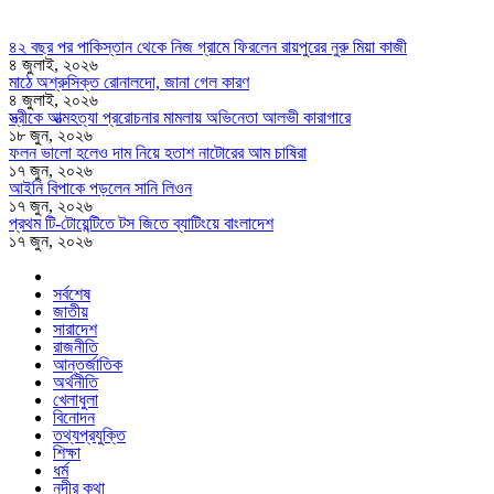
৪২ বছর পর পাকিস্তান থেকে নিজ গ্রামে ফিরলেন রায়পুরের নুরু মিয়া কাজী
৪ জুলাই, ২০২৬
মাঠে অশ্রুসিক্ত রোনালদো, জানা গেল কারণ
৪ জুলাই, ২০২৬
স্ত্রীকে আত্মহত্যা প্ররোচনার মামলায় অভিনেতা আলভী কারাগারে
১৮ জুন, ২০২৬
ফলন ভালো হলেও দাম নিয়ে হতাশ নাটোরের আম চাষিরা
১৭ জুন, ২০২৬
আইনি বিপাকে পড়লেন সানি লিওন
১৭ জুন, ২০২৬
প্রথম টি-টোয়েন্টিতে টস জিতে ব্যাটিংয়ে বাংলাদেশ
১৭ জুন, ২০২৬
সর্বশেষ
জাতীয়
সারাদেশ
রাজনীতি
আন্তর্জাতিক
অর্থনীতি
খেলাধুলা
বিনোদন
তথ্যপ্রযুক্তি
শিক্ষা
ধর্ম
নদীর কথা