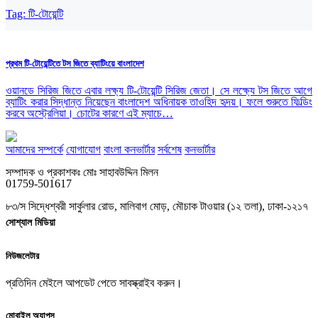
Tag:
টি-টোয়েন্টি
প্রথম টি-টোয়েন্টিতে টস জিতে ব্যাটিংয়ে বাংলাদেশ
ওয়ানডে সিরিজ জিতে এবার লক্ষ্য টি-টোয়েন্টি সিরিজ জেতা। সে লক্ষ্যে টস জিতে আগে
ব্যাটিং করার সিদ্ধান্ত নিয়েছেন বাংলাদেশ অধিনায়ক তাওহিদ হৃদয়। ফলে শুরুতে ফিল্ডিং
করবে অস্ট্রেলিয়া। চোটের কারণে এই ম্যাচে…
আমাদের সম্পর্কে
যোগাযোগ
বাংলা কনভার্টার
সর্বশেষ
কনভার্টার
সম্পাদক ও প্রকাশকঃ মোঃ সাহাবউদ্দিন মিলন
01759-501617
৮৩/স সিদ্ধেশ্বরী সার্কুলার রোড, মালিবাগ মোড়, মৌচাক টাওয়ার (১২ তলা), ঢাকা-১২১৭
সোশ্যাল মিডিয়া
নিউজলেটার
প্রতিদিন মেইলে আপডেট পেতে সাবস্ক্রাইব করুন।
মোবাইল অ্যাপস