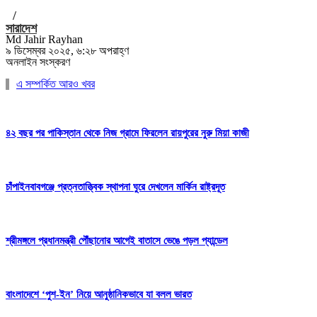
/
সারাদেশ
Md Jahir Rayhan
৯ ডিসেম্বর ২০২৫, ৬:২৮ অপরাহ্ণ
অনলাইন সংস্করণ
এ সম্পর্কিত আরও খবর
৪২ বছর পর পাকিস্তান থেকে নিজ গ্রামে ফিরলেন রায়পুরের নুরু মিয়া কাজী
চাঁপাইনবাবগঞ্জে প্রত্নতাত্ত্বিক স্থাপনা ঘুরে দেখলেন মার্কিন রাষ্ট্রদূত
শ্রীমঙ্গলে প্রধানমন্ত্রী পৌঁছানোর আগেই বাতাসে ভেঙে পড়ল প্যান্ডেল
বাংলাদেশে ‘পুশ-ইন’ নিয়ে আনুষ্ঠানিকভাবে যা বলল ভারত