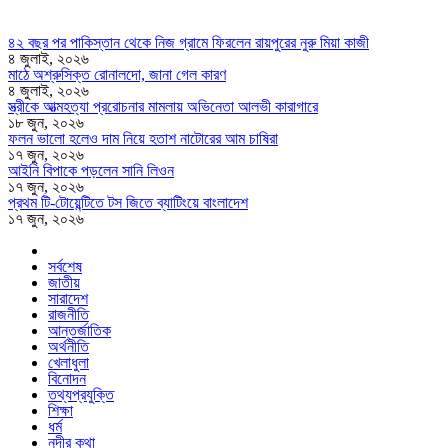
৪২ বছর পর পাকিস্তান থেকে নিজ গ্রামে ফিরলেন রায়পুরের নুরু মিয়া কাজী
৪ জুলাই, ২০২৬
মাঠে অশ্রুসিক্ত রোনালদো, জানা গেল কারণ
৪ জুলাই, ২০২৬
স্ত্রীকে আত্মহত্যা প্ররোচনার মামলায় অভিনেতা আলভী কারাগারে
১৮ জুন, ২০২৬
ফলন ভালো হলেও দাম নিয়ে হতাশ নাটোরের আম চাষিরা
১৭ জুন, ২০২৬
আইনি বিপাকে পড়লেন সানি লিওন
১৭ জুন, ২০২৬
প্রথম টি-টোয়েন্টিতে টস জিতে ব্যাটিংয়ে বাংলাদেশ
১৭ জুন, ২০২৬
সর্বশেষ
জাতীয়
সারাদেশ
রাজনীতি
আন্তর্জাতিক
অর্থনীতি
খেলাধুলা
বিনোদন
তথ্যপ্রযুক্তি
শিক্ষা
ধর্ম
নদীর কথা