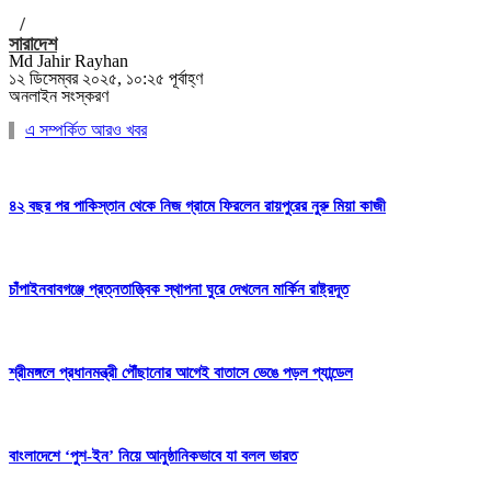
/
সারাদেশ
Md Jahir Rayhan
১২ ডিসেম্বর ২০২৫, ১০:২৫ পূর্বাহ্ণ
অনলাইন সংস্করণ
এ সম্পর্কিত আরও খবর
৪২ বছর পর পাকিস্তান থেকে নিজ গ্রামে ফিরলেন রায়পুরের নুরু মিয়া কাজী
চাঁপাইনবাবগঞ্জে প্রত্নতাত্ত্বিক স্থাপনা ঘুরে দেখলেন মার্কিন রাষ্ট্রদূত
শ্রীমঙ্গলে প্রধানমন্ত্রী পৌঁছানোর আগেই বাতাসে ভেঙে পড়ল প্যান্ডেল
বাংলাদেশে ‘পুশ-ইন’ নিয়ে আনুষ্ঠানিকভাবে যা বলল ভারত