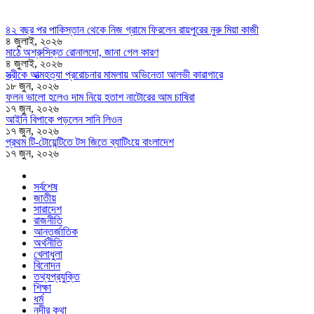
৪২ বছর পর পাকিস্তান থেকে নিজ গ্রামে ফিরলেন রায়পুরের নুরু মিয়া কাজী
৪ জুলাই, ২০২৬
মাঠে অশ্রুসিক্ত রোনালদো, জানা গেল কারণ
৪ জুলাই, ২০২৬
স্ত্রীকে আত্মহত্যা প্ররোচনার মামলায় অভিনেতা আলভী কারাগারে
১৮ জুন, ২০২৬
ফলন ভালো হলেও দাম নিয়ে হতাশ নাটোরের আম চাষিরা
১৭ জুন, ২০২৬
আইনি বিপাকে পড়লেন সানি লিওন
১৭ জুন, ২০২৬
প্রথম টি-টোয়েন্টিতে টস জিতে ব্যাটিংয়ে বাংলাদেশ
১৭ জুন, ২০২৬
সর্বশেষ
জাতীয়
সারাদেশ
রাজনীতি
আন্তর্জাতিক
অর্থনীতি
খেলাধুলা
বিনোদন
তথ্যপ্রযুক্তি
শিক্ষা
ধর্ম
নদীর কথা