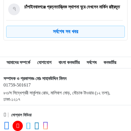
৭
চাঁপাইনবাবগঞ্জে প্রত্নতাত্ত্বিক স্থাপনা ঘুরে দেখলেন মার্কিন রাষ্ট্রদূত
৮
শ্রীমঙ্গলে প্রধানমন্ত্রী পৌঁছানোর আগেই বাতাসে ভেঙে পড়ল প্যান্ডেল
সর্বশেষ সব খবর
৯
রোনালদোকে ‘অন্যতম সেরা’ ফুটবলার বললেন মেসি
আমাদের সম্পর্কে
যোগাযোগ
বাংলা কনভার্টার
সর্বশেষ
কনভার্টার
১০
দুর্নীতি রোধে সফল হলে নিজস্ব অর্থেই হবে বড় উন্নয়ন প্রকল্প:
পানিসম্পদমন্ত্রী
সম্পাদক ও প্রকাশকঃ মোঃ সাহাবউদ্দিন মিলন
01759-501617
৮৩/স সিদ্ধেশ্বরী সার্কুলার রোড, মালিবাগ মোড়, মৌচাক টাওয়ার (১২ তলা),
১১
সাবেক আইজিপি বেনজীর দুবাইয়ে গ্রেপ্তার
ঢাকা-১২১৭
১২
সোশ্যাল মিডিয়া
দ্বিতীয় যমুনা ও তৃতীয় মেঘনা সেতুর পরিকল্পনা