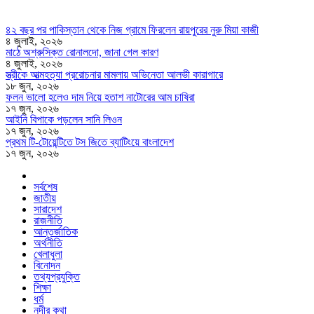
৪২ বছর পর পাকিস্তান থেকে নিজ গ্রামে ফিরলেন রায়পুরের নুরু মিয়া কাজী
৪ জুলাই, ২০২৬
মাঠে অশ্রুসিক্ত রোনালদো, জানা গেল কারণ
৪ জুলাই, ২০২৬
স্ত্রীকে আত্মহত্যা প্ররোচনার মামলায় অভিনেতা আলভী কারাগারে
১৮ জুন, ২০২৬
ফলন ভালো হলেও দাম নিয়ে হতাশ নাটোরের আম চাষিরা
১৭ জুন, ২০২৬
আইনি বিপাকে পড়লেন সানি লিওন
১৭ জুন, ২০২৬
প্রথম টি-টোয়েন্টিতে টস জিতে ব্যাটিংয়ে বাংলাদেশ
১৭ জুন, ২০২৬
সর্বশেষ
জাতীয়
সারাদেশ
রাজনীতি
আন্তর্জাতিক
অর্থনীতি
খেলাধুলা
বিনোদন
তথ্যপ্রযুক্তি
শিক্ষা
ধর্ম
নদীর কথা