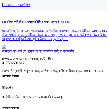
Location:
ময়মনসিংহ
ময়মনসিংহে অগ্নিবীনা এক্সপ্রেসের ইঞ্জিনে আগুন, এক ঘণ্টা পর যাত্রা
ময়মনসিংহে ঈদযাত্রার আন্তঃনগর অগ্নিবীনা এক্সপ্রেস ট্রেনের ইঞ্জিনে আগুন লাগার
ঘটনা ঘটেছে। এতে ইঞ্জিন বিকল হয়ে পড়ে। পরে প্রায় এক ঘণ্টা পর বিকল্প ইঞ্জিন
সংযুক্ত করে ট্রেনটি তারাকান্দির উদ্দেশে ছেড়ে যায়।…
আমাদের সম্পর্কে
যোগাযোগ
বাংলা কনভার্টার
সর্বশেষ
কনভার্টার
সম্পাদক ও প্রকাশকঃ মোঃ সাহাবউদ্দিন মিলন
01759-501617
৮৩/স সিদ্ধেশ্বরী সার্কুলার রোড, মালিবাগ মোড়, মৌচাক টাওয়ার (১২ তলা), ঢাকা-১২১৭
সোশ্যাল মিডিয়া
নিউজলেটার
প্রতিদিন মেইলে আপডেট পেতে সাবস্ক্রাইব করুন।
মোবাইল অ্যাপস