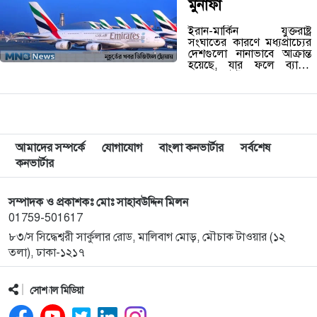
মুনাফা
ইরান-মার্কিন যুক্তরাষ্ট্র
সংঘাতের কারণে মধ্যপ্রাচ্যের
দেশগুলো নানাভাবে আক্রান্ত
হয়েছে, যার ফলে ব্যাহত
হয়েছে ফ্লাইট চলাচল। এসব
সত্ত্বেও এমিরেটস গ্রুপ রেকর্ড
৬.৬ বিলিয়ন মার্কিন ডলার
মুনাফা অর্জন করেছে। এর
মধ্যে ৬.২…
আমাদের সম্পর্কে
যোগাযোগ
বাংলা কনভার্টার
সর্বশেষ
কনভার্টার
সম্পাদক ও প্রকাশকঃ মোঃ সাহাবউদ্দিন মিলন
01759-501617
৮৩/স সিদ্ধেশ্বরী সার্কুলার রোড, মালিবাগ মোড়, মৌচাক টাওয়ার (১২
তলা), ঢাকা-১২১৭
সোশ্যাল মিডিয়া