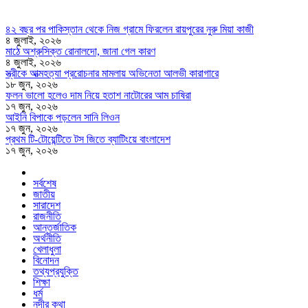
৪২ বছর পর পাকিস্তান থেকে নিজ গ্রামে ফিরলেন রায়পুরের নুরু মিয়া কাজী
৪ জুলাই, ২০২৬
মাঠে অশ্রুসিক্ত রোনালদো, জানা গেল কারণ
৪ জুলাই, ২০২৬
স্ত্রীকে আত্মহত্যা প্ররোচনার মামলায় অভিনেতা আলভী কারাগারে
১৮ জুন, ২০২৬
ফলন ভালো হলেও দাম নিয়ে হতাশ নাটোরের আম চাষিরা
১৭ জুন, ২০২৬
আইনি বিপাকে পড়লেন সানি লিওন
১৭ জুন, ২০২৬
প্রথম টি-টোয়েন্টিতে টস জিতে ব্যাটিংয়ে বাংলাদেশ
১৭ জুন, ২০২৬
সর্বশেষ
জাতীয়
সারাদেশ
রাজনীতি
আন্তর্জাতিক
অর্থনীতি
খেলাধুলা
বিনোদন
তথ্যপ্রযুক্তি
শিক্ষা
ধর্ম
নদীর কথা