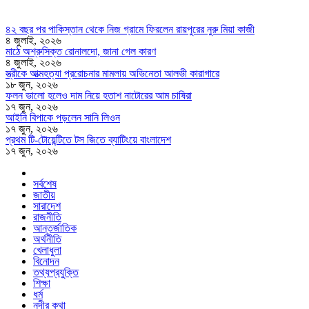
৪২ বছর পর পাকিস্তান থেকে নিজ গ্রামে ফিরলেন রায়পুরের নুরু মিয়া কাজী
৪ জুলাই, ২০২৬
মাঠে অশ্রুসিক্ত রোনালদো, জানা গেল কারণ
৪ জুলাই, ২০২৬
স্ত্রীকে আত্মহত্যা প্ররোচনার মামলায় অভিনেতা আলভী কারাগারে
১৮ জুন, ২০২৬
ফলন ভালো হলেও দাম নিয়ে হতাশ নাটোরের আম চাষিরা
১৭ জুন, ২০২৬
আইনি বিপাকে পড়লেন সানি লিওন
১৭ জুন, ২০২৬
প্রথম টি-টোয়েন্টিতে টস জিতে ব্যাটিংয়ে বাংলাদেশ
১৭ জুন, ২০২৬
সর্বশেষ
জাতীয়
সারাদেশ
রাজনীতি
আন্তর্জাতিক
অর্থনীতি
খেলাধুলা
বিনোদন
তথ্যপ্রযুক্তি
শিক্ষা
ধর্ম
নদীর কথা