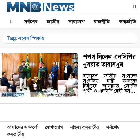
সর্বশেষ
জাতীয়
সারাদেশ
রাজনীতি
আন্তর্জাতিক
Tag:
সংসদ স্পিকার
শপথ নিলেন এনসিপির
নুসরাত তাবাসসুম
ত্রয়োদশ জাতীয় সংসদের
সংরক্ষিত নারী আসনের
নির্বাচনে জামায়াত জোটের
প্রার্থী ও এনসিপি নেত্রী নুসরাত
তাবাসসুম নবনির্বাচিত এমপি
হিসেবে শপথ নিয়েছেন। আজ
(বুধবার) দুপুর ১২টায় পর তিনি
সংসদে শপথ নেন। সংসদ…
আমাদের সম্পর্কে
যোগাযোগ
বাংলা কনভার্টার
সর্বশেষ
কনভার্টার