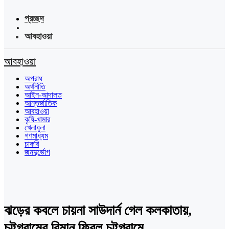
প্রচ্ছদ
আবহাওয়া
আবহাওয়া
অপরাধ
অর্থনীতি
আইন-আদালত
আন্তর্জাতিক
আবহাওয়া
কৃষি-খামার
খেলাধুলা
গণমাধ্যম
চাকরি
জনদুর্ভোগ
ঝড়ের কবলে চায়না সাউদার্ন গেল কলকাতায়,
চট্টগ্রামের বিমান ফিরল চট্টগ্রামে