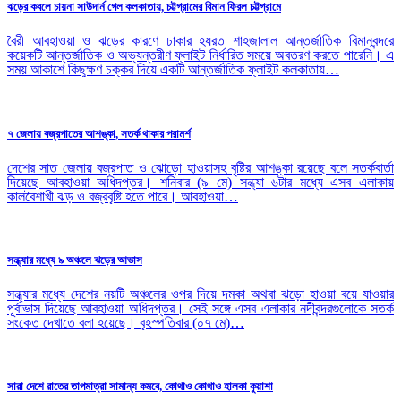
ঝড়ের কবলে চায়না সাউদার্ন গেল কলকাতায়, চট্টগ্রামের বিমান ফিরল চট্টগ্রামে
বৈরী আবহাওয়া ও ঝড়ের কারণে ঢাকার হযরত শাহজালাল আন্তর্জাতিক বিমানবন্দরে
কয়েকটি আন্তর্জাতিক ও অভ্যন্তরীণ ফ্লাইট নির্ধারিত সময়ে অবতরণ করতে পারেনি। এ
সময় আকাশে কিছুক্ষণ চক্কর দিয়ে একটি আন্তর্জাতিক ফ্লাইট কলকাতায়…
৭ জেলায় বজ্রপাতের আশঙ্কা, সতর্ক থাকার পরামর্শ
দেশের সাত জেলায় বজ্রপাত ও ঝোড়ো হাওয়াসহ বৃষ্টির আশঙ্কা রয়েছে বলে সতর্কবার্তা
দিয়েছে আবহাওয়া অধিদপ্তর। শনিবার (৯ মে) সন্ধ্যা ৬টার মধ্যে এসব এলাকায়
কালবৈশাখী ঝড় ও বজ্রবৃষ্টি হতে পারে। আবহাওয়া…
সন্ধ্যার মধ্যে ৯ অঞ্চলে ঝড়ের আভাস
সন্ধ্যার মধ্যে দেশের নয়টি অঞ্চলের ওপর দিয়ে দমকা অথবা ঝড়ো হাওয়া বয়ে যাওয়ার
পূর্বাভাস দিয়েছে আবহাওয়া অধিদপ্তর। সেই সঙ্গে এসব এলাকার নদীবন্দরগুলোকে সতর্ক
সংকেত দেখাতে বলা হয়েছে। বৃহস্পতিবার (০৭ মে)…
সারা দেশে রাতের তাপমাত্রা সামান্য কমবে, কোথাও কোথাও হালকা কুয়াশা