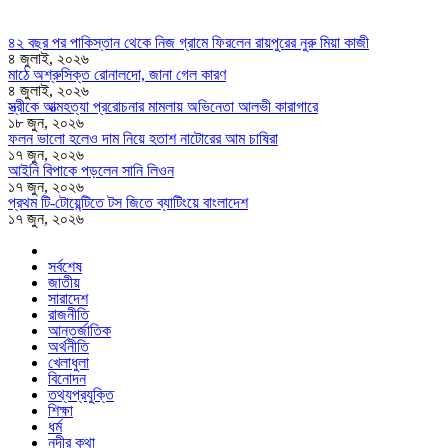
৪২ বছর পর পাকিস্তান থেকে নিজ গ্রামে ফিরলেন রায়পুরের নুরু মিয়া কাজী
৪ জুলাই, ২০২৬
মাঠে অশ্রুসিক্ত রোনালদো, জানা গেল কারণ
৪ জুলাই, ২০২৬
স্ত্রীকে আত্মহত্যা প্ররোচনার মামলায় অভিনেতা আলভী কারাগারে
১৮ জুন, ২০২৬
ফলন ভালো হলেও দাম নিয়ে হতাশ নাটোরের আম চাষিরা
১৭ জুন, ২০২৬
আইনি বিপাকে পড়লেন সানি লিওন
১৭ জুন, ২০২৬
প্রথম টি-টোয়েন্টিতে টস জিতে ব্যাটিংয়ে বাংলাদেশ
১৭ জুন, ২০২৬
সর্বশেষ
জাতীয়
সারাদেশ
রাজনীতি
আন্তর্জাতিক
অর্থনীতি
খেলাধুলা
বিনোদন
তথ্যপ্রযুক্তি
শিক্ষা
ধর্ম
নদীর কথা