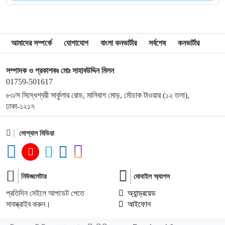
৯
রোনালদোকে ‘অন্যতম সেরা’ ফুটবলার বললেন মেসি
আমাদের সম্পর্কে
যোগাযোগ
বাংলা কনভার্টার
সর্বশেষ
কনভার্টার
১০
দুর্নীতি রোধে সফল হলে নিজস্ব অর্থেই হবে বড় উন্নয়ন প্রকল্প:
পানিসম্পদমন্ত্রী
সম্পাদক ও প্রকাশকঃ মোঃ সাহাবউদ্দিন মিলন
01759-501617
৮৩/স সিদ্ধেশ্বরী সার্কুলার রোড, মালিবাগ মোড়, মৌচাক টাওয়ার (১২ তলা),
১১
সাবেক আইজিপি বেনজীর দুবাইয়ে গ্রেপ্তার
ঢাকা-১২১৭
১২
সোশ্যাল মিডিয়া
দ্বিতীয় যমুনা ও তৃতীয় মেঘনা সেতুর পরিকল্পনা
১৩
বাংলাদেশি মুসলমানদের পুশ ইন, পশ্চিমবঙ্গে বাড়ছে সাম্প্রদায়িক
নিউজলেটার
মোবাইল অ্যাপস
উত্তেজনা
প্রতিদিন মেইলে আপডেট পেতে
অ্যান্ড্রয়েড
সাবস্ক্রাইব করুন।
আইফোন
১৪
বিরোধী দলের এলাকাতেও সমান উন্নয়ন হবে : প্রধানমন্ত্রী