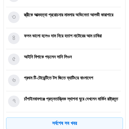
৩
স্ত্রীকে আত্মহত্যা প্ররোচনার মামলায় অভিনেতা আলভী কারাগারে
৪
ফলন ভালো হলেও দাম নিয়ে হতাশ নাটোরের আম চাষিরা
৫
আইনি বিপাকে পড়লেন সানি লিওন
৬
প্রথম টি-টোয়েন্টিতে টস জিতে ব্যাটিংয়ে বাংলাদেশ
৭
চাঁপাইনবাবগঞ্জে প্রত্নতাত্ত্বিক স্থাপনা ঘুরে দেখলেন মার্কিন রাষ্ট্রদূত
৮
শ্রীমঙ্গলে প্রধানমন্ত্রী পৌঁছানোর আগেই বাতাসে ভেঙে পড়ল প্যান্ডেল
সর্বশেষ সব খবর