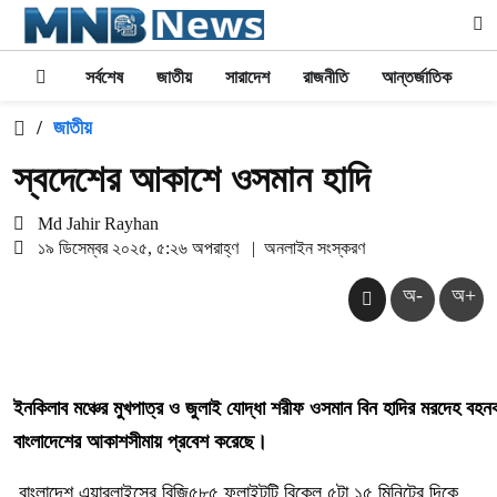
সর্বশেষ
জাতীয়
সারাদেশ
রাজনীতি
আন্তর্জাতিক
অর
/
জাতীয়
স্বদেশের আকাশে ওসমান হাদি
Md Jahir Rayhan
১৯ ডিসেম্বর ২০২৫, ৫:২৬ অপরাহ্ণ
|
অনলাইন সংস্করণ
অ-
অ+
ইনকিলাব
মঞ্চের
মুখপাত্র
ও
জুলাই
যোদ্ধা
শরীফ
ওসমান
বিন
হাদির
মরদেহ
বহনক
বাংলাদেশের আকাশসীমায় প্রবেশ করেছে।
বাংলাদেশ এয়ারলাইন্সের বিজি৫৮৫ ফ্লাইটটি বিকেল ৫টা ১৫ মিনিটের দিকে