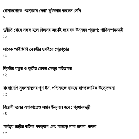
রোনালদোকে ‘অন্যতম সেরা’ ফুটবলার বললেন মেসি
৯
দুর্নীতি রোধে সফল হলে নিজস্ব অর্থেই হবে বড় উন্নয়ন প্রকল্প: পানিসম্পদমন্ত্রী
১০
সাবেক আইজিপি বেনজীর দুবাইয়ে গ্রেপ্তার
১১
দ্বিতীয় যমুনা ও তৃতীয় মেঘনা সেতুর পরিকল্পনা
১২
বাংলাদেশি মুসলমানদের পুশ ইন, পশ্চিমবঙ্গে বাড়ছে সাম্প্রদায়িক উত্তেজনা
১৩
বিরোধী দলের এলাকাতেও সমান উন্নয়ন হবে : প্রধানমন্ত্রী
১৪
পার্বত্য মন্ত্রীর ঝটিকা পদত্যাগ এবং পাহাড়ে নানা জল্পনা–কল্পনা
১৫