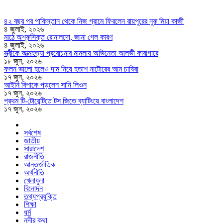
৪২ বছর পর পাকিস্তান থেকে নিজ গ্রামে ফিরলেন রায়পুরের নুরু মিয়া কাজী
৪ জুলাই, ২০২৬
মাঠে অশ্রুসিক্ত রোনালদো, জানা গেল কারণ
৪ জুলাই, ২০২৬
স্ত্রীকে আত্মহত্যা প্ররোচনার মামলায় অভিনেতা আলভী কারাগারে
১৮ জুন, ২০২৬
ফলন ভালো হলেও দাম নিয়ে হতাশ নাটোরের আম চাষিরা
১৭ জুন, ২০২৬
আইনি বিপাকে পড়লেন সানি লিওন
১৭ জুন, ২০২৬
প্রথম টি-টোয়েন্টিতে টস জিতে ব্যাটিংয়ে বাংলাদেশ
১৭ জুন, ২০২৬
সর্বশেষ
জাতীয়
সারাদেশ
রাজনীতি
আন্তর্জাতিক
অর্থনীতি
খেলাধুলা
বিনোদন
তথ্যপ্রযুক্তি
শিক্ষা
ধর্ম
নদীর কথা