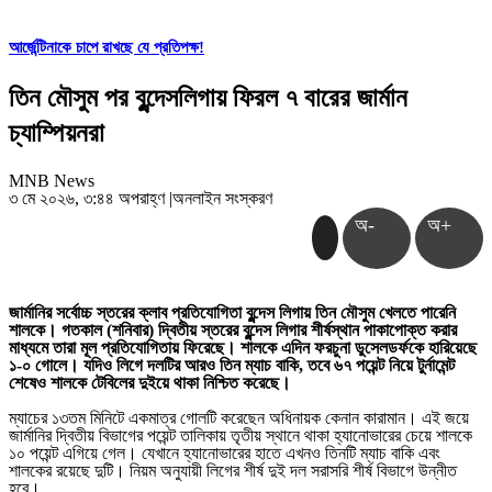
আর্জেন্টিনাকে চাপে রাখছে যে প্রতিপক্ষ!
তিন মৌসুম পর বুন্দেসলিগায় ফিরল ৭ বারের জার্মান
চ্যাম্পিয়নরা
MNB News
৩ মে ২০২৬, ৩:৪৪ অপরাহ্ণ
|
অনলাইন সংস্করণ
অ-
অ+
জার্মানির সর্বোচ্চ স্তরের ক্লাব প্রতিযোগিতা বুন্দেস লিগায় তিন মৌসুম খেলতে পারেনি
শালকে। গতকাল (শনিবার) দ্বিতীয় স্তরের বুন্দেস লিগার শীর্ষস্থান পাকাপোক্ত করার
মাধ্যমে তারা মূল প্রতিযোগিতায় ফিরেছে। শালকে এদিন ফরচুনা ডুসেলডর্ফকে হারিয়েছে
১-০ গোলে। যদিও লিগে দলটির আরও তিন ম্যাচ বাকি, তবে ৬৭ পয়েন্ট নিয়ে টুর্নামেন্ট
শেষেও শালকে টেবিলের দুইয়ে থাকা নিশ্চিত করেছে।
ম্যাচের ১৩তম মিনিটে একমাত্র গোলটি করেছেন অধিনায়ক কেনান কারামান। এই জয়ে
জার্মানির দ্বিতীয় বিভাগের পয়েন্ট তালিকায় তৃতীয় স্থানে থাকা হ্যানোভারের চেয়ে শালকে
১০ পয়েন্ট এগিয়ে গেল। যেখানে হ্যানোভারের হাতে এখনও তিনটি ম্যাচ বাকি এবং
শালকের রয়েছে দুটি। নিয়ম অনুযায়ী লিগের শীর্ষ দুই দল সরাসরি শীর্ষ বিভাগে উন্নীত
হবে।