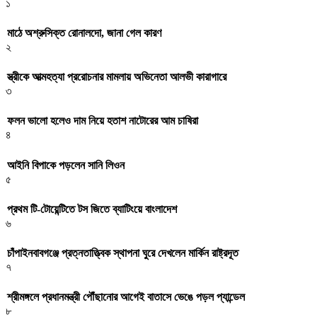
১
মাঠে অশ্রুসিক্ত রোনালদো, জানা গেল কারণ
২
স্ত্রীকে আত্মহত্যা প্ররোচনার মামলায় অভিনেতা আলভী কারাগারে
৩
ফলন ভালো হলেও দাম নিয়ে হতাশ নাটোরের আম চাষিরা
৪
আইনি বিপাকে পড়লেন সানি লিওন
৫
প্রথম টি-টোয়েন্টিতে টস জিতে ব্যাটিংয়ে বাংলাদেশ
৬
চাঁপাইনবাবগঞ্জে প্রত্নতাত্ত্বিক স্থাপনা ঘুরে দেখলেন মার্কিন রাষ্ট্রদূত
৭
শ্রীমঙ্গলে প্রধানমন্ত্রী পৌঁছানোর আগেই বাতাসে ভেঙে পড়ল প্যান্ডেল
৮