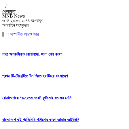
/
খেলাধুলা
MNB News
৩ মে ২০২৬, ৩:৪৪ অপরাহ্ণ
অনলাইন সংস্করণ
এ সম্পর্কিত আরও খবর
মাঠে অশ্রুসিক্ত রোনালদো, জানা গেল কারণ
প্রথম টি-টোয়েন্টিতে টস জিতে ব্যাটিংয়ে বাংলাদেশ
রোনালদোকে ‘অন্যতম সেরা’ ফুটবলার বললেন মেসি
বাংলাদেশে দুই প্রতিনিধি পাঠানোর কারণ জানাল আইসিসি