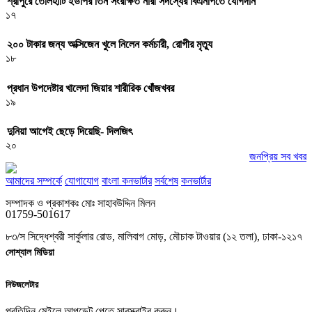
শ্রীপুরে তেলিহাটি ইউপির তিন সংরক্ষিত নারী সদস্যের বিএনপিতে যোগদান
১৭
২০০ টাকার জন্য অক্সিজেন খুলে নিলেন কর্মচারী, রোগীর মৃত্যু
১৮
প্রধান উপদেষ্টার খালেদা জিয়ার শারীরিক খোঁজখবর
১৯
দুনিয়া আগেই ছেড়ে দিয়েছি- দিলজিৎ
২০
জনপ্রিয় সব খবর
আমাদের সম্পর্কে
যোগাযোগ
বাংলা কনভার্টার
সর্বশেষ
কনভার্টার
সম্পাদক ও প্রকাশকঃ মোঃ সাহাবউদ্দিন মিলন
01759-501617
৮৩/স সিদ্ধেশ্বরী সার্কুলার রোড, মালিবাগ মোড়, মৌচাক টাওয়ার (১২ তলা), ঢাকা-১২১৭
সোশ্যাল মিডিয়া
নিউজলেটার
প্রতিদিন মেইলে আপডেট পেতে সাবস্ক্রাইব করুন।