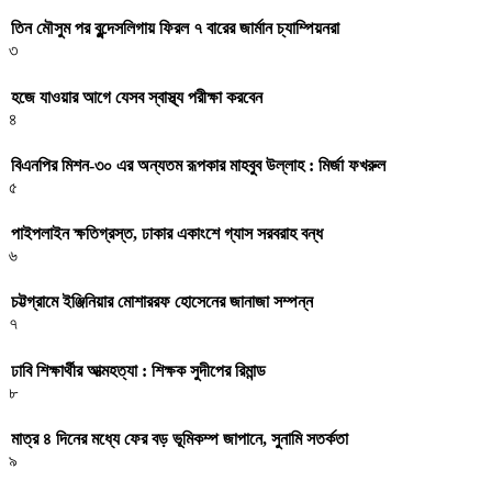
তিন মৌসুম পর বুন্দেসলিগায় ফিরল ৭ বারের জার্মান চ্যাম্পিয়নরা
৩
হজে যাওয়ার আগে যেসব স্বাস্থ্য পরীক্ষা করবেন
৪
বিএনপির মিশন-৩০ এর অন্যতম রূপকার মাহবুব উল্লাহ : মির্জা ফখরুল
৫
পাইপলাইন ক্ষতিগ্রস্ত, ঢাকার একাংশে গ্যাস সরবরাহ বন্ধ
৬
চট্টগ্রামে ইঞ্জিনিয়ার মোশাররফ হোসেনের জানাজা সম্পন্ন
৭
ঢাবি শিক্ষার্থীর আত্মহত্যা : শিক্ষক সুদীপের রিমান্ড
৮
মাত্র ৪ দিনের মধ্যে ফের বড় ভূমিকম্প জাপানে, সুনামি সতর্কতা
৯