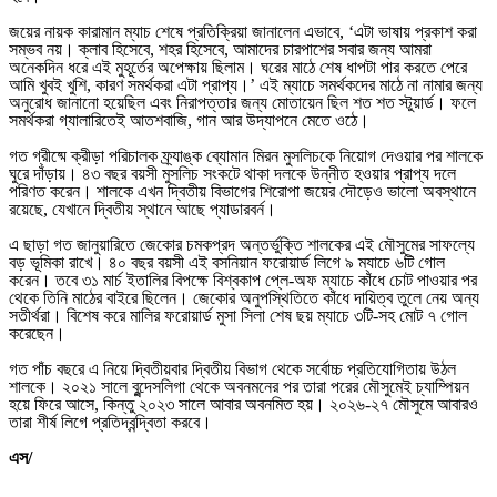
জয়ের নায়ক কারামান ম্যাচ শেষে প্রতিক্রিয়া জানালেন এভাবে, ‘এটা ভাষায় প্রকাশ করা
সম্ভব নয়। ক্লাব হিসেবে, শহর হিসেবে, আমাদের চারপাশের সবার জন্য আমরা
অনেকদিন ধরে এই মুহূর্তের অপেক্ষায় ছিলাম। ঘরের মাঠে শেষ ধাপটা পার করতে পেরে
আমি খুবই খুশি, কারণ সমর্থকরা এটা প্রাপ্য।’ এই ম্যাচে সমর্থকদের মাঠে না নামার জন্য
অনুরোধ জানানো হয়েছিল এবং নিরাপত্তার জন্য মোতায়েন ছিল শত শত স্টুয়ার্ড। ফলে
সমর্থকরা গ্যালারিতেই আতশবাজি, গান আর উদ্‌যাপনে মেতে ওঠে।
গত গ্রীষ্মে ক্রীড়া পরিচালক ফ্র্যাঙ্ক ব্যোমান মিরন মুসলিচকে নিয়োগ দেওয়ার পর শালকে
ঘুরে দাঁড়ায়। ৪৩ বছর বয়সী মুসলিচ সংকটে থাকা দলকে উন্নীত হওয়ার প্রাপ্য দলে
পরিণত করেন। শালকে এখন দ্বিতীয় বিভাগের শিরোপা জয়ের দৌড়েও ভালো অবস্থানে
রয়েছে, যেখানে দ্বিতীয় স্থানে আছে প্যাডারবর্ন।
এ ছাড়া গত জানুয়ারিতে জেকোর চমকপ্রদ অন্তর্ভুক্তি শালকের এই মৌসুমের সাফল্যে
বড় ভূমিকা রাখে। ৪০ বছর বয়সী এই বসনিয়ান ফরোয়ার্ড লিগে ৯ ম্যাচে ৬টি গোল
করেন। তবে ৩১ মার্চ ইতালির বিপক্ষে বিশ্বকাপ প্লে-অফ ম্যাচে কাঁধে চোট পাওয়ার পর
থেকে তিনি মাঠের বাইরে ছিলেন। জেকোর অনুপস্থিতিতে কাঁধে দায়িত্ব তুলে নেয় অন্য
সতীর্থরা। বিশেষ করে মালির ফরোয়ার্ড মুসা সিলা শেষ ছয় ম্যাচে ৩টি-সহ মোট ৭ গোল
করেছেন।
গত পাঁচ বছরে এ নিয়ে দ্বিতীয়বার দ্বিতীয় বিভাগ থেকে সর্বোচ্চ প্রতিযোগিতায় উঠল
শালকে। ২০২১ সালে বুন্দেসলিগা থেকে অবনমনের পর তারা পরের মৌসুমেই চ্যাম্পিয়ন
হয়ে ফিরে আসে, কিন্তু ২০২৩ সালে আবার অবনমিত হয়। ২০২৬-২৭ মৌসুমে আবারও
তারা শীর্ষ লিগে প্রতিদ্বন্দ্বিতা করবে।
এস/