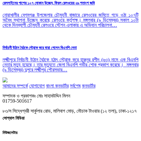
রেললাইনের পাশের ১০৭ দোকান উচ্ছেদ, ফিরল রেলওয়ের ২৬ শতাংশ জমি
নোয়াখালীর বেগমগঞ্জ উপজেলার চৌমুহনী বাজারে রেলওয়ের জমিতে গড়ে ওঠা ১০৭টি
অবৈধ স্থাপনা উচ্ছেদ করেছে রেলওয়ে কর্তৃপক্ষ। মঙ্গলবার (৯ ডিসেম্বর) সকাল ১০টা
থেকে দিনব্যাপী চৌমুহনী রেলওয়ে স্টেশন এলাকায় এ অভিযান পরিচালনা…
নির্বাচনী উঠান বৈঠকে স্ট্রোক করে মারা গেলেন বিএনপি নেতা
লক্ষ্মীপুরে নির্বাচনী উঠান বৈঠকে হঠাৎ স্ট্রোক করে হারুনুর রশীদ (৬৩) নামে এক বিএনপি
নেতার মৃত্যু হয়েছে। তার মৃত্যুতে জেলা বিএনপি গভীর শোক প্রকাশ করেছে। মঙ্গলবার
(৯ ডিসেম্বর) দুপুরে লক্ষ্মীপুর পৌরসভার…
আমাদের সম্পর্কে
যোগাযোগ
বাংলা কনভার্টার
সর্বশেষ
কনভার্টার
সম্পাদক ও প্রকাশকঃ মোঃ সাহাবউদ্দিন মিলন
01759-501617
৮৩/স সিদ্ধেশ্বরী সার্কুলার রোড, মালিবাগ মোড়, মৌচাক টাওয়ার (১২ তলা), ঢাকা-১২১৭
সোশ্যাল মিডিয়া
নিউজলেটার