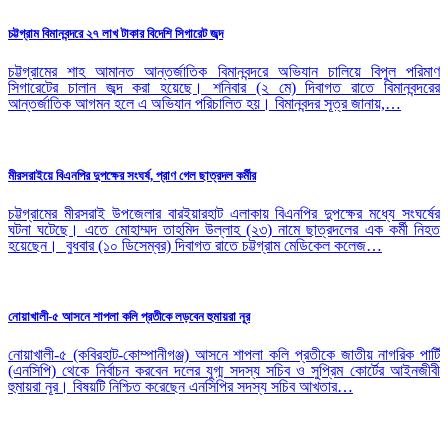
চট্টগ্রাম বিমানবন্দরে ২৭ লাখ টাকার বিদেশি সিগারেট জব্দ
চট্টগ্রামের শাহ আমানত আন্তর্জাতিক বিমানবন্দরে অভিযান চালিয়ে বিপুল পরিমাণ
সিগারেটের চালান জব্দ করা হয়েছে। শনিবার (২ মে) দিবাগত রাতে বিমানবন্দরের
আন্তর্জাতিক আগমন হলে এ অভিযান পরিচালিত হয়। বিমানবন্দর সূত্র জানায়,…
মীরসরাইয়ে বিএনপির দুপক্ষের সংঘর্ষ, প্রাণ গেল ছাত্রদল কর্মীর
চট্টগ্রামের মীরসরাই উপজেলার বারইয়ারহাট এলাকায় বিএনপির দুপক্ষের মধ্যে সংঘর্ষের
ঘটনা ঘটেছে। এতে মোহাম্মদ তাহমিদ উল্লাহ (২৩) নামে ছাত্রদলের এক কর্মী নিহত
হয়েছেন। বুধবার (১০ ডিসেম্বর) দিবাগত রাতে চট্টগ্রাম মেডিকেল কলেজ…
নোয়াখালী-৫ আসনে শাপলা কলি প্রতীকে লড়বেন হুমায়রা নূর
নোয়াখালী-৫ (কবিরহাট-কোম্পানীগঞ্জ) আসনে শাপলা কলি প্রতীকে জাতীয় নাগরিক পার্টি
(এনসিপি) থেকে নির্বাচন করবেন দলের যুগ্ম সদস্য সচিব ও সুপ্রিম কোর্টের আইনজীবী
হুমায়রা নূর। বিষয়টি নিশ্চিত করেছেন এনসিপির সদস্য সচিব আখতার…