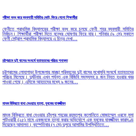
পরীক্ষা বন্ধ করে ব্যবসায়ী সমিতির ভোট, ফিরে গেলো শিক্ষার্থীরা
ফেনীতে প্রাথমিক বিদ্যালয়ের পরীক্ষা বন্ধ করে চলছে ফেনী শহর ব্যবসায়ী সমিতির
নির্বাচন। শিক্ষার্থীরা পরীক্ষা দিতে বন্ধের ঘোষণায় ফিরে যায়। শনিবার (৯ মে) সকালে
ফেনী সেন্ট্রাল প্রাথমিক বিদ্যালয়ে এ চিত্র দেখা…
চট্টগ্রামে দুই বাসের সংঘর্ষে হতাহতদের পরিচয় শনাক্ত
চট্টগ্রামের লোহাগাড়া উপজেলায় মারছা পরিবহনের দুই বাসের মুখোমুখি সংঘর্ষে হতাহতদের
পরিচয় মিলেছে। দুর্ঘটনায় এখন পর্যন্ত এক বিজিবি সদস্যসহ ৪ জন নিহত হওয়ার খবর
পাওয়া গেছে। এদিকে আহতদের মধ্যে ৯ জনের…
মাদক বিক্রিতে বাধা দেওয়ায় হত্যা, যুবকের যাবজ্জীবন
মাদক বিক্রিতে বাধা দেওয়ায় চাঁদপুর শহরের রহমতপুর কলোনিতে মোজাম্মেল ওরফে মুসা
পাটওয়ারী (২৫) নামে একজনকে হত্যা করার অভিযোগে এক যুবকের যাবজ্জীবন কারাদণ্ড
দিয়েছেন আদালত। বৃহস্পতিবার (৭ মে) দুপুরে আসামির উপস্থিতিতে…