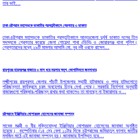
তার ভাই…
ঢাকা-চট্টগ্রাম মহাসড়কে ডাকাতির প্রস্তুতিকালে গ্রেপ্তার ৩ ডাকাত
ঢাকা-চট্টগ্রাম মহাসড়কে ডাকাতির প্রস্তুতিকালে আন্তঃজেলা দুর্ধর্ষ ডাকাত দলের তিন
সদস্যকে গ্রেপ্তার করেছে জেলা গোয়েন্দা শাখা (ডিবি) ও জোরারগঞ্জ থানা পুলিশ।
গ্রেপ্তারদের মধ্যে ২৯টি মামলার আসামি মো. নুর নবী ওরফে রাসেল…
রায়পুরের হায়দরগঞ্জ বাজারে ৩ মাস ধরে ময়লার স্তূপ, ভোগান্তিতে জনসাধার
লক্ষ্মীপুরের রায়পুরসহ জেলার পাঁচটি উপজেলার স্থায়ী হাটবাজার ও পশুর হাটগুলোতে
পরিচ্ছন্নতা কার্যক্রমে চরম অবহেলার চিত্র দেখা গেছে। সরকারি নির্দেশনা অনুযায়ী
বাজারগুলো পরিষ্কার-পরিচ্ছন্ন রাখার কথা থাকলেও তা মানছেন না ইজারাদার ও…
চট্টগ্রামে ইঞ্জিনিয়ার মোশাররফ হোসেনের জানাজা সম্পন্ন
সাবেক মন্ত্রী ও বীর মুক্তিযোদ্ধা ইঞ্জিনিয়ার মোশাররফ হোসেনের জানাজা অনুষ্ঠিত
হয়েছে। বৃহস্পতিবার (১৪ মে) বেলা ১১টার দিকে চট্টগ্রামের জমিয়াতুল ফালাহ জাতীয়
মসজিদ মাঠে এই জানাজা সম্পন্ন হয়। জানাজায় উপস্থিত হয়ে…