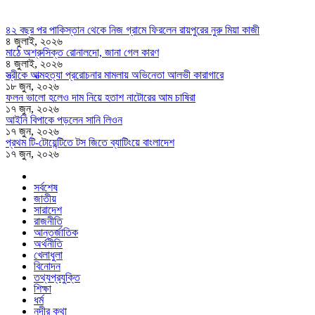
৪২ বছর পর পাকিস্তান থেকে নিজ গ্রামে ফিরলেন রায়পুরের নুরু মিয়া কাজী
৪ জুলাই, ২০২৬
মাঠে অশ্রুসিক্ত রোনালদো, জানা গেল কারণ
৪ জুলাই, ২০২৬
স্ত্রীকে আত্মহত্যা প্ররোচনার মামলায় অভিনেতা আলভী কারাগারে
১৮ জুন, ২০২৬
ফলন ভালো হলেও দাম নিয়ে হতাশ নাটোরের আম চাষিরা
১৭ জুন, ২০২৬
আইনি বিপাকে পড়লেন সানি লিওন
১৭ জুন, ২০২৬
প্রথম টি-টোয়েন্টিতে টস জিতে ব্যাটিংয়ে বাংলাদেশ
১৭ জুন, ২০২৬
সর্বশেষ
জাতীয়
সারাদেশ
রাজনীতি
আন্তর্জাতিক
অর্থনীতি
খেলাধুলা
বিনোদন
তথ্যপ্রযুক্তি
শিক্ষা
ধর্ম
নদীর কথা