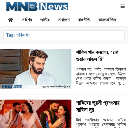
সর্বশেষ
জাতীয়
সারাদেশ
রাজনীতি
আন্তর্জাতিক
অর
Tag:
শাকিব খান
শাকিব খান বললেন, ‘নো
ওয়ান লাভস মি’
একজন নয়, পর্দায় একসঙ্গে তিনজন
নায়িকার সঙ্গে রোমান্সে মেতে উঠতে
দেখা গেছে শাকিব খানকে। আসন্ন
ঈদুল আজহায় প্রেক্ষাগৃহে মুক্তি
পাবে তার নতুন সিনেমা ‘রকস্টার’।
সিনেমাটির নতুন টিজারে শাকিব
খানের সঙ্গে…
শাকিবের ভূয়সী প্রশংসায়
সাবিলা নূর
দীর্ঘ প্রতীক্ষার অবসান ঘটিয়ে
প্রকাশ পেয়েছে মেগাস্টার শাকিব