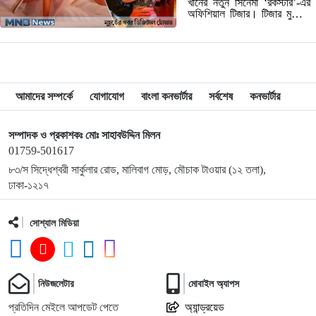
খানের নতুন সিনেমা ‘রকস্টার’-এর
অফিশিয়াল টিজার। টিজার মুক্তির
পরপরই সামাজিক যোগাযোগ
মাধ্যমে শুরু হয়েছে উন্মাদনা। এর
মাঝে আলাদাভাবে নজর কেড়েছে
সিনেমাটির নায়িকা…
আমাদের সম্পর্কে
যোগাযোগ
বাংলা কনভার্টার
সর্বশেষ
কনভার্টার
সম্পাদক ও প্রকাশকঃ মোঃ সাহাবউদ্দিন মিলন
01759-501617
৮৩/স সিদ্ধেশ্বরী সার্কুলার রোড, মালিবাগ মোড়, মৌচাক টাওয়ার (১২ তলা),
ঢাকা-১২১৭
সোশ্যাল মিডিয়া
নিউজলেটার
মোবাইল অ্যাপস
প্রতিদিন মেইলে আপডেট পেতে
অ্যান্ড্রয়েড