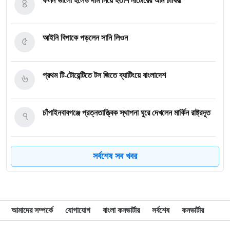
৪
ফলন ভালো হলেও দাম নিয়ে হতাশ নাটোরের আম চাষিরা
৫
আইনি বিপাকে পড়লেন সানি লিওন
৬
প্রথম টি-টোয়েন্টিতে টস জিতে ব্যাটিংয়ে বাংলাদেশ
৭
চাঁপাইনবাবগঞ্জে প্রত্নতাত্ত্বিক স্থাপনা ঘুরে দেখলেন মার্কিন রাষ্ট্রদূত
৮
শ্রীমঙ্গলে প্রধানমন্ত্রী পৌঁছানোর আগেই বাতাসে ভেঙে পড়ল প্যান্ডেল
সর্বশেষ সব খবর
৯
রোনালদোকে ‘অন্যতম সেরা’ ফুটবলার বললেন মেসি
আমাদের সম্পর্কে
যোগাযোগ
বাংলা কনভার্টার
সর্বশেষ
কনভার্টার
১০
দুর্নীতি রোধে সফল হলে নিজস্ব অর্থেই হবে বড় উন্নয়ন প্রকল্প: